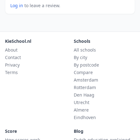
Log in
to leave a review.
KieSchool.nl
Schools
About
All schools
Contact
By city
Privacy
By postcode
Terms
Compare
Amsterdam
Rotterdam
Den Haag
Utrecht
Almere
Eindhoven
Score
Blog
How scores work
Dutch education explained