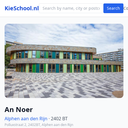
KieSchool.nl
Search
C
Photo from school website
An Noer
Alphen aan den Rijn
· 2402 BT
Polluxstraat 2, 2402BT, Alphen aan den Rijn