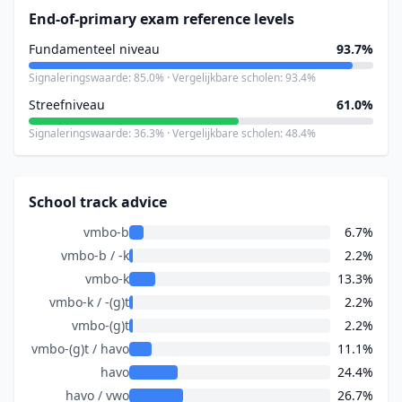
End-of-primary exam reference levels
Fundamenteel niveau
93.7%
Signaleringswaarde: 85.0% · Vergelijkbare scholen: 93.4%
Streefniveau
61.0%
Signaleringswaarde: 36.3% · Vergelijkbare scholen: 48.4%
School track advice
vmbo-b
6.7%
vmbo-b / -k
2.2%
vmbo-k
13.3%
vmbo-k / -(g)t
2.2%
vmbo-(g)t
2.2%
vmbo-(g)t / havo
11.1%
havo
24.4%
havo / vwo
26.7%