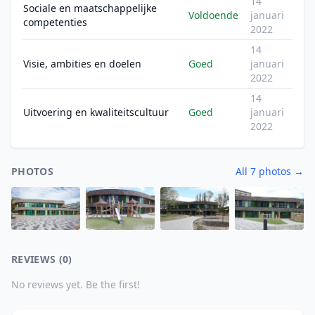
14
Sociale en maatschappelijke
Voldoende
januari
competenties
2022
14
Visie, ambities en doelen
Goed
januari
2022
14
Uitvoering en kwaliteitscultuur
Goed
januari
2022
PHOTOS
All 7 photos →
REVIEWS (0)
No reviews yet. Be the first!