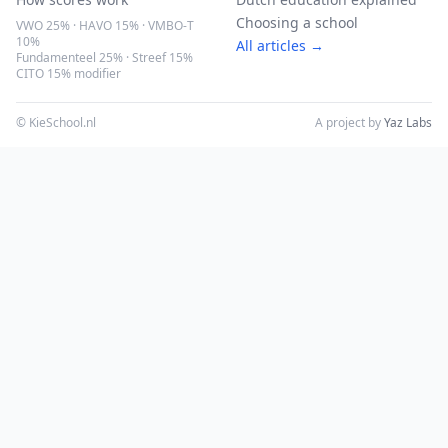
Choosing a school
VWO 25% · HAVO 15% · VMBO-T
10%
All articles →
Fundamenteel 25% · Streef 15%
CITO 15% modifier
© KieSchool.nl
A project by
Yaz Labs