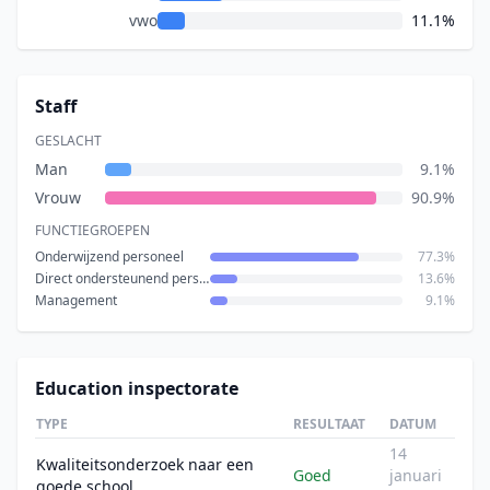
vwo
11.1%
Staff
GESLACHT
Man
9.1%
Vrouw
90.9%
FUNCTIEGROEPEN
Onderwijzend personeel
77.3%
Direct ondersteunend personeel
13.6%
Management
9.1%
Education inspectorate
TYPE
RESULTAAT
DATUM
14
Kwaliteitsonderzoek naar een
Goed
januari
goede school