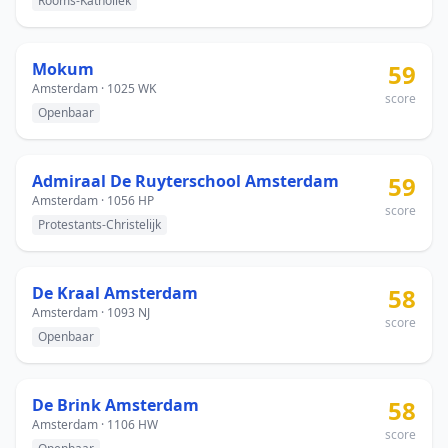
Rooms-Katholiek
Mokum
59
Amsterdam · 1025 WK
score
Openbaar
Admiraal De Ruyterschool Amsterdam
59
Amsterdam · 1056 HP
score
Protestants-Christelijk
De Kraal Amsterdam
58
Amsterdam · 1093 NJ
score
Openbaar
De Brink Amsterdam
58
Amsterdam · 1106 HW
score