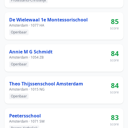
Protestants-Christelijk
De Wielewaal 1e Montessorischool
85
Amsterdam · 1077 HA
score
Openbaar
Annie M G Schmidt
84
Amsterdam · 1054 ZB
score
Openbaar
Theo Thijssenschool Amsterdam
84
Amsterdam · 1015 NG
score
Openbaar
Peetersschool
83
Amsterdam · 1071 SM
score