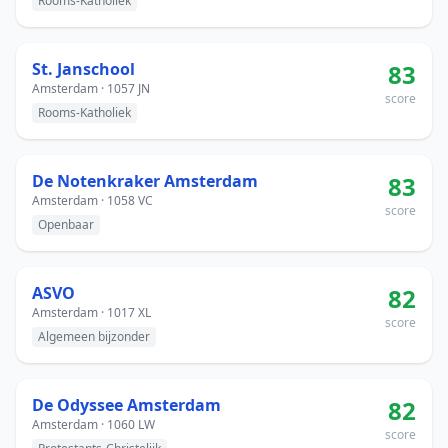
Rooms-Katholiek
St. Janschool
83
Amsterdam · 1057 JN
score
Rooms-Katholiek
De Notenkraker Amsterdam
83
Amsterdam · 1058 VC
score
Openbaar
ASVO
82
Amsterdam · 1017 XL
score
Algemeen bijzonder
De Odyssee Amsterdam
82
Amsterdam · 1060 LW
score