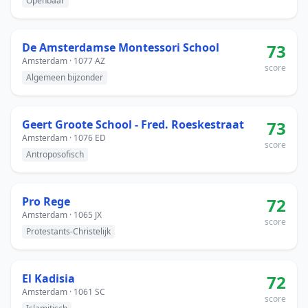
Openbaar
De Amsterdamse Montessori School
73
Amsterdam · 1077 AZ
score
Algemeen bijzonder
Geert Groote School - Fred. Roeskestraat
73
Amsterdam · 1076 ED
score
Antroposofisch
Pro Rege
72
Amsterdam · 1065 JX
score
Protestants-Christelijk
El Kadisia
72
Amsterdam · 1061 SC
score