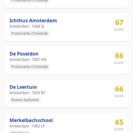
Protestants-Christelijk
Ichthus Amsterdam
67
Amsterdam · 1068 SJ
score
Protestants-Christelijk
De Poseidon
66
Amsterdam · 1087 HN
score
Protestants-Christelijk
De Leertuin
66
Amsterdam · 1059 BT
score
Rooms-Katholiek
Merkelbachschool
65
Amsterdam · 1082 LP
score