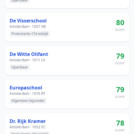
Openbaar
De Visserschool
80
Amsterdam · 1057 VB
score
Protestants-Christelijk
De Witte Olifant
79
Amsterdam · 1011 LX
score
Openbaar
Europaschool
79
Amsterdam · 1076 RT
score
Algemeen bijzonder
Dr. Rijk Kramer
78
Amsterdam · 1052 EC
score