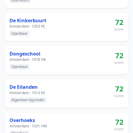
Islamitisch
De Kinkerbuurt
72
Amsterdam · 1053 PE
score
Openbaar
Dongeschool
72
Amsterdam · 1078 VN
score
Openbaar
De Eilanden
72
Amsterdam · 1013 KS
score
Algemeen bijzonder
Overhoeks
72
Amsterdam · 1031 HW
score