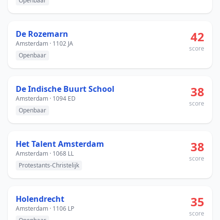
Openbaar
De Rozemarn
42
Amsterdam · 1102 JA
score
Openbaar
De Indische Buurt School
38
Amsterdam · 1094 ED
score
Openbaar
Het Talent Amsterdam
38
Amsterdam · 1068 LL
score
Protestants-Christelijk
Holendrecht
35
Amsterdam · 1106 LP
score