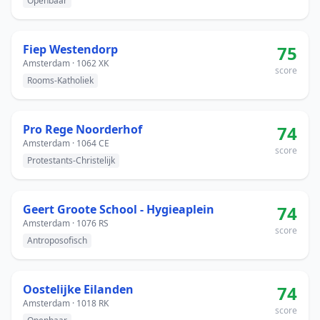
Openbaar
Fiep Westendorp
75
Amsterdam · 1062 XK
score
Rooms-Katholiek
Pro Rege Noorderhof
74
Amsterdam · 1064 CE
score
Protestants-Christelijk
Geert Groote School - Hygieaplein
74
Amsterdam · 1076 RS
score
Antroposofisch
Oostelijke Eilanden
74
Amsterdam · 1018 RK
score