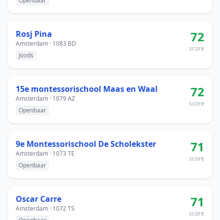
Openbaar
Rosj Pina
72
Amsterdam · 1083 BD
score
Joods
15e montessorischool Maas en Waal
72
Amsterdam · 1079 AZ
score
Openbaar
9e Montessorischool De Scholekster
71
Amsterdam · 1073 TE
score
Openbaar
Oscar Carre
71
Amsterdam · 1072 TS
score