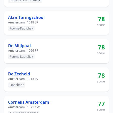
Protestants-Christelijk
Alan Turingschool
78
Amsterdam · 1018 LR
score
Rooms-Katholiek
De Mijlpaal
78
Amsterdam · 1066 PP
score
Rooms-Katholiek
De Zeeheld
78
Amsterdam · 1013 PV
score
Openbaar
Cornelis Amsterdam
77
Amsterdam · 1071 CW
score