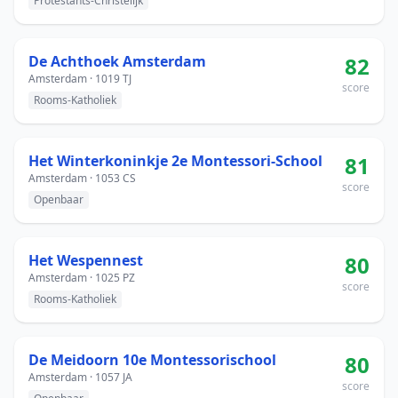
Protestants-Christelijk
De Achthoek Amsterdam
82
Amsterdam · 1019 TJ
score
Rooms-Katholiek
Het Winterkoninkje 2e Montessori-School
81
Amsterdam · 1053 CS
score
Openbaar
Het Wespennest
80
Amsterdam · 1025 PZ
score
Rooms-Katholiek
De Meidoorn 10e Montessorischool
80
Amsterdam · 1057 JA
score