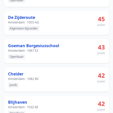
Openbaar
De Zijderoute
45
Amsterdam · 1055 AG
score
Algemeen bijzonder
Goeman Borgesiusschool
43
Amsterdam · 1067 EZ
score
Openbaar
Cheider
42
Amsterdam · 1082 BV
score
Joods
Blijhaven
42
Amsterdam · 1032 KE
score