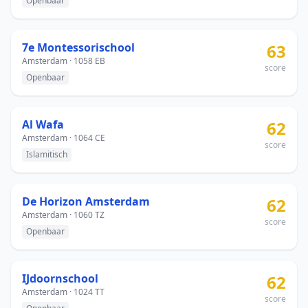
Openbaar
7e Montessorischool
63
Amsterdam · 1058 EB
score
Openbaar
Al Wafa
62
Amsterdam · 1064 CE
score
Islamitisch
De Horizon Amsterdam
62
Amsterdam · 1060 TZ
score
Openbaar
IJdoornschool
62
Amsterdam · 1024 TT
score